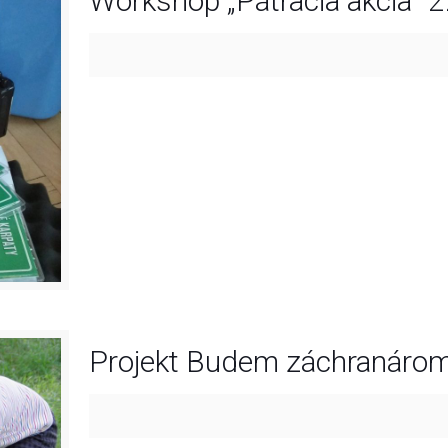
Workshop „Pátracia akcia“ 2
Projekt Budem záchranáro