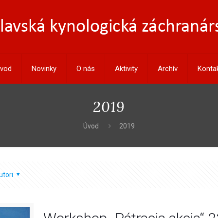
vod
Novinky
O nás
Aktivity
Archív
Konta
2019
Úvod
2019
utori