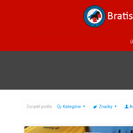
Ú
Zoradiť podľa
Kategórie
Značky
A