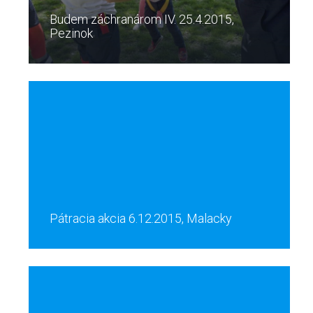
Budem záchranárom IV. 25.4.2015,
Pezinok
Pátracia akcia 6.12.2015, Malacky