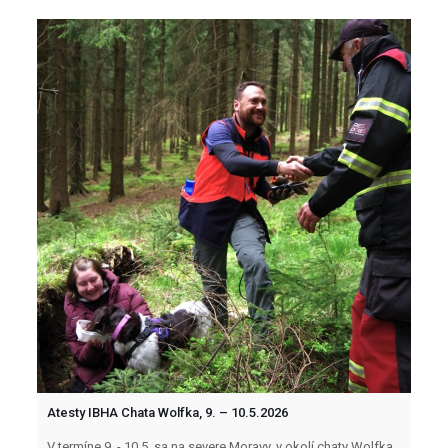
Atesty IBHA Chata Wolfka, 9. – 10.5.2026
V termíne 9. - 10.5. sa na severe Moravy, v okolí chaty Wolfka,