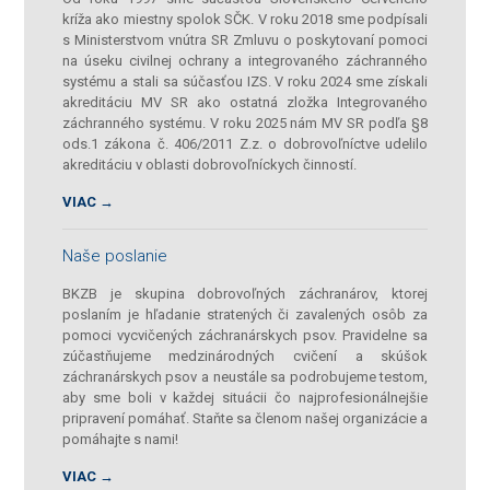
kríža ako miestny spolok SČK. V roku 2018 sme podpísali
s Ministerstvom vnútra SR Zmluvu o poskytovaní pomoci
na úseku civilnej ochrany a integrovaného záchranného
systému a stali sa súčasťou IZS. V roku 2024 sme získali
akreditáciu MV SR ako ostatná zložka Integrovaného
záchranného systému. V roku 2025 nám MV SR podľa §8
ods.1 zákona č. 406/2011 Z.z. o dobrovoľníctve udelilo
akreditáciu v oblasti dobrovoľníckych činností.
VIAC →
Naše poslanie
BKZB je skupina dobrovoľných záchranárov, ktorej
poslaním je hľadanie stratených či zavalených osôb za
pomoci vycvičených záchranárskych psov. Pravidelne sa
zúčastňujeme medzinárodných cvičení a skúšok
záchranárskych psov a neustále sa podrobujeme testom,
aby sme boli v každej situácii čo najprofesionálnejšie
pripravení pomáhať. Staňte sa členom našej organizácie a
pomáhajte s nami!
VIAC →