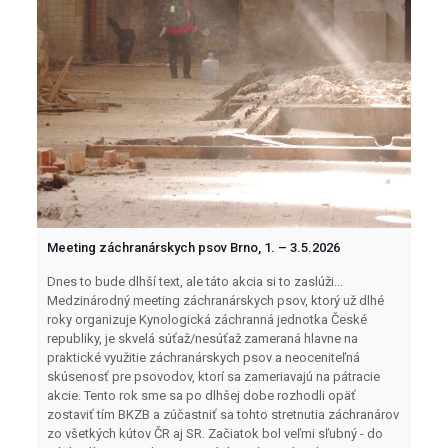
Meeting záchranárskych psov Brno, 1. – 3.5.2026
Dnes to bude dlhší text, ale táto akcia si to zaslúži...
Medzinárodný meeting záchranárskych psov, ktorý už dlhé
roky organizuje Kynologická záchranná jednotka České
republiky, je skvelá súťaž/nesúťaž zameraná hlavne na
praktické využitie záchranárskych psov a neoceniteľná
skúsenosť pre psovodov, ktorí sa zameriavajú na pátracie
akcie. Tento rok sme sa po dlhšej dobe rozhodli opäť
zostaviť tím BKZB a zúčastniť sa tohto stretnutia záchranárov
zo všetkých kútov ČR aj SR. Začiatok bol veľmi sľubný - do