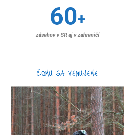
60
+
zásahov v SR aj v zahraničí
ČOMU SA VENUJEME