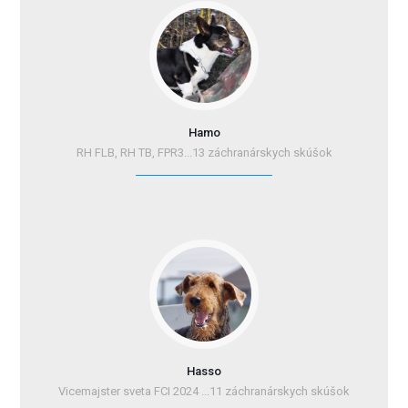
Hamo
RH FLB, RH TB, FPR3...13 záchranárskych skúšok
Hasso
Vicemajster sveta FCI 2024 ...11 záchranárskych skúšok