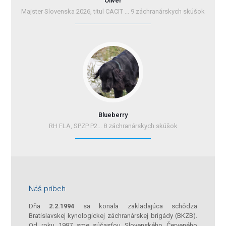
Oliver
Majster Slovenska 2026, titul CACIT ... 9 záchranárskych skúšok
Blueberry
RH FLA, SPZP P2... 8 záchranárskych skúšok
Náš príbeh
Dňa
2.2.1994
sa konala zakladajúca schôdza
Bratislavskej kynologickej záchranárskej brigády (BKZB).
Od roku 1997 sme súčasťou Slovenského Červeného