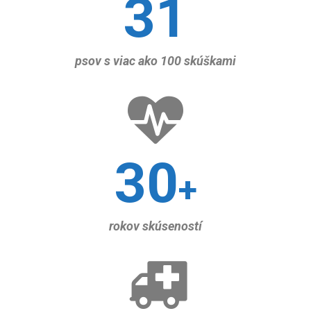
31
psov s viac ako 100 skúškami
30
+
rokov skúseností