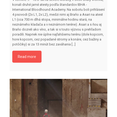
konali druhé jarné atesty podľa štandardov IBHA -
International Bloodhound Academy. Na sobotu boli prihlásení
4 psovodi (2x L1, 2x L2), medzi nimi aj Braňo a Asari na atest
L1 (cca 700 m dlhá stopa, minimálne hodinu stará, na
neznámeho kladača a v neznámom teréne). Asari a s ňou aj
Braňo dozreli ako víno, a tak si s touto výzvou s prehľadom
poradili. Napriek nie úplne najľahšiemu terénu (dole kopcom,
hore kopcom, cez popadané stromy a konáre, cez bažiny a
potôčiky) si za 13 minút bez zaváhania
[…]
Read more