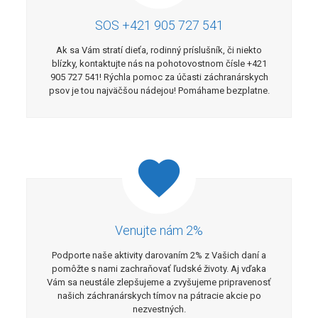
SOS +421 905 727 541
Ak sa Vám stratí dieťa, rodinný príslušník, či niekto
blízky, kontaktujte nás na pohotovostnom čísle +421
905 727 541! Rýchla pomoc za účasti záchranárskych
psov je tou najväčšou nádejou! Pomáhame bezplatne.
Venujte nám 2%
Podporte naše aktivity darovaním 2% z Vašich daní a
pomôžte s nami zachraňovať ľudské životy. Aj vďaka
Vám sa neustále zlepšujeme a zvyšujeme pripravenosť
našich záchranárskych tímov na pátracie akcie po
nezvestných.