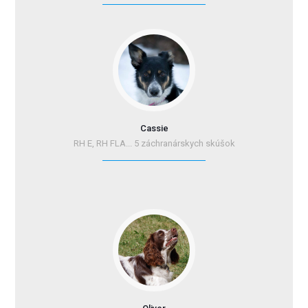
Cassie
RH E, RH FLA... 5 záchranárskych skúšok