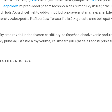
 Leopoldov
im predviedol čo to z techniky a tiež si mohli vyskúšať prác
ch ľudí. Ak si chcel niekto oddýchnuť, bol pripravený stan s lavicami, kd
zorsky zabezpečila Reštaurácia Terasa. Po krátkej sieste sme boli opäť 
 sme rozdali jednotlivcom certifikáty za úspešné absolvovanie podujat
 prinášajú šťastie a my veríme, že sme trošku šťastia a radosti priniesli
 MESTO BRATISLAVA