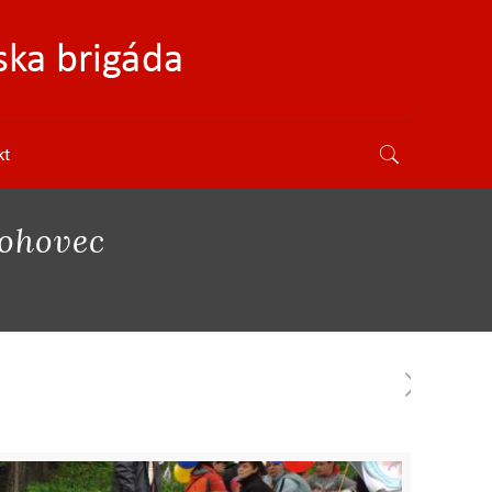
kt
lohovec