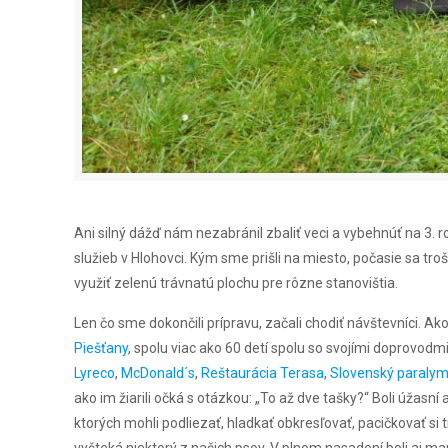
Ani silný dážď nám nezabránil zbaliť veci a vybehnúť na 3
služieb v Hlohovci. Kým sme prišli na miesto, počasie sa t
využiť zelenú trávnatú plochu pre rôzne stanovištia.
Len čo sme dokončili prípravu, začali chodiť návštevníci. Ak
Piešťany
, spolu viac ako 60 detí spolu so svojími doprovod
Lyreco
,
McDonald´s
,
Reštaurácia Terasa
,
Slovenský paralym
ako im žiarili očká s otázkou: „To až dve tašky?“ Boli úžasní a
ktorých mohli podliezať, hladkať obkresľovať, pacičkovať si 
vyšteká niektorý z našich psov. V plnom nasadení boli aj mantr