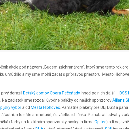
. ročník akcie pod názvom „Budem záchranárom“, ktorý sme tento rok or
rošku umúdrilo a my sme mohli začať s prípravou priestoru. Mesto Hlohov
o prvý dorazil
Detský domov Opora Pečeňady
, hneď po nich ďalší –
DSS 
mi. Na začiatok sme rozdali úvodné balíčky od našich sponzorov
Allianz 
pijský výbor
a od
Mesta Hlohovec
. Pamätné plakety pre DD, DSS a pána
 šťastní, a to ešte ani netušili, čo všetko ich čaká. Po nabratí odvahy zača
tričká (farby na textil nám sponzorsky poskytla firma
Opitec
) a tí najov
ailoví psi z Nitry (
IBHA
), ktorí „stratené“ deti vystopovali.
SČK
im predv