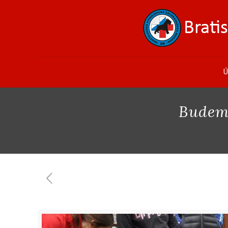
Ú
Budem 