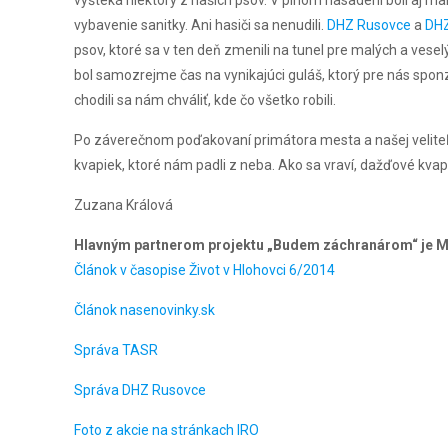
vybavenie sanitky. Ani hasiči sa nenudili.
DHZ Rusovce
a
DHZ
psov, ktoré sa v ten deň zmenili na tunel pre malých a veselý
bol samozrejme čas na vynikajúci guláš, ktorý pre nás spon
chodili sa nám chváliť, kde čo všetko robili.
Po záverečnom poďakovaní primátora mesta a našej veliteľky
kvapiek, ktoré nám padli z neba. Ako sa vraví, dažďové kvapky
Zuzana Králová
Hlavným partnerom projektu „Budem záchranárom“ je
Článok v časopise Život v Hlohovci 6/2014
Článok nasenovinky.sk
Správa TASR
Správa DHZ Rusovce
Foto z akcie na stránkach IRO