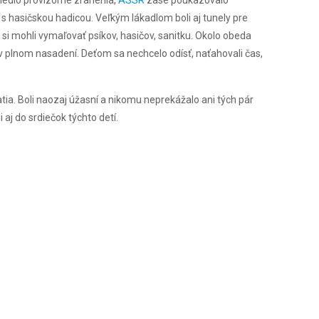
u s hasičskou hadicou. Veľkým lákadlom boli aj tunely pre
e si mohli vymaľovať psíkov, hasičov, sanitku. Okolo obeda
v plnom nasadení. Deťom sa nechcelo odísť, naťahovali čas,
ia. Boli naozaj úžasní a nikomu neprekážalo ani tých pár
 aj do srdiečok týchto detí.