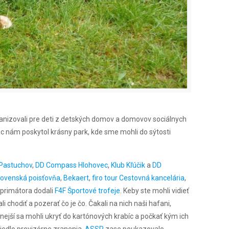
ganizovali pre deti z detských domov a domovov sociálnych
ec nám poskytol krásny park, kde sme mohli do sýtosti
Pastuchov
,
DD Compass Hlohovec
,
Klub Kľúčik
a
DD
Slovenská poisťovňa
,
Bekaert
,
firo tour Cestovná kancelária
,
 primátora dodali
F4F Športové trofeje
. Keby ste mohli vidieť
li chodiť a pozerať čo je čo. Čakali na nich naši hafani,
ážnejší sa mohli ukryť do kartónových krabíc a počkať kým ich
iedlo provizórne zranenia,
ASSR
zase poukazovalo