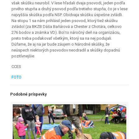
však skúšku neurobil. V lese hľadali dvaja psovodi, jeden podľa
prvého stupňa a druhý psovod podľa tretieho stupňa, čo je v lese
najvyššia skúška podľa NSP. Obidvaja skúšku úspešne zvládli.
Na stopu 1 sa nám prihlásil jeden psovod, ktorý tiež skúšku
zvládol (za BKZB Dáša Baňárová a Chester z Chotára, celkovo
276 bodov a známka VD). Bol to náročný deň na organizáciu,
preto treba poďakovať všetkým, ktorý sa na nej podujali.
Dúfame, že aj na jar bude záujem o Národné skúšky, že
neúspech niektorých psovodov neodradil a skúšky dopadnú
pozitívnejšie.
CCES
FOTO
Podobné príspevky