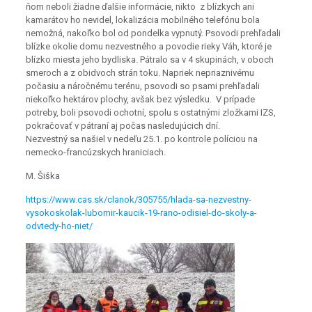
ňom neboli žiadne ďalšie informácie, nikto z blízkych ani
kamarátov ho nevidel, lokalizácia mobilného telefónu bola
nemožná, nakoľko bol od pondelka vypnutý. Psovodi prehľadali
blízke okolie domu nezvestného a povodie rieky Váh, ktoré je
blízko miesta jeho bydliska. Pátralo sa v 4 skupinách, v oboch
smeroch a z obidvoch strán toku. Napriek nepriaznivému
počasiu a náročnému terénu, psovodi so psami prehľadali
niekoľko hektárov plochy, avšak bez výsledku. V prípade
potreby, boli psovodi ochotní, spolu s ostatnými zložkami IZS,
pokračovať v pátraní aj počas nasledujúcich dní.
Nezvestný sa našiel v nedeľu 25.1. po kontrole políciou na
nemecko-francúzskych hraniciach.
M. Šiška
https://www.cas.sk/clanok/305755/hlada-sa-nezvestny-
vysokoskolak-lubomir-kaucik-19-rano-odisiel-do-skoly-a-
odvtedy-ho-niet/