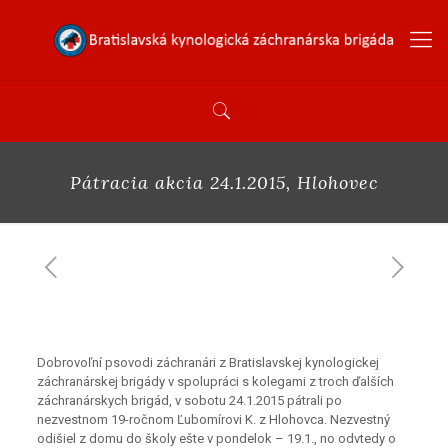
Pátracia akcia 24.1.2015, Hlohovec
Dobrovoľní psovodi záchranári z Bratislavskej kynologickej
záchranárskej brigády v spolupráci s kolegami z troch ďalších
záchranárskych brigád, v sobotu 24.1.2015 pátrali po
nezvestnom 19-ročnom Ľubomírovi K. z Hlohovca. Nezvestný
odišiel z domu do školy ešte v pondelok – 19.1., no odvtedy o