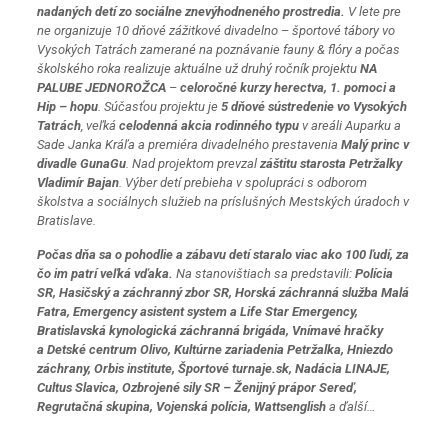
nadaných detí zo sociálne znevýhodneného prostredia.
V lete pre
ne organizuje 10 dňové zážitkové divadelno – športové tábory vo
Vysokých Tatrách zamerané na poznávanie fauny & flóry a počas
školského roka realizuje aktuálne už druhý ročník projektu
NA
PALUBE JEDNOROŽCA
–
celoročné kurzy herectva, 1. pomoci a
Hip – hopu
. Súčasťou projektu je
5 dňové sústredenie vo Vysokých
Tatrách
, veľká
celodenná akcia rodinného typu
v areáli Auparku a
Sade Janka Kráľa a premiéra divadelného prestavenia
Malý princ v
divadle GunaGu
. Nad projektom prevzal
záštitu starosta Petržalky
Vladimír Bajan
. Výber detí prebieha v spolupráci s odborom
školstva a sociálnych služieb na príslušných Mestských úradoch v
Bratislave.
Počas dňa sa o pohodlie a zábavu detí staralo viac ako 100 ľudí, za
čo im patrí veľká vďaka.
Na stanovištiach sa predstavili:
Polícia
SR, Hasičský a záchranný zbor SR, Horská záchranná služba Malá
Fatra, Emergency asistent system a Life Star Emergency,
Bratislavská kynologická záchranná brigáda, Vnímavé hračky
a Detské centrum Olivo, Kultúrne zariadenia Petržalka, Hniezdo
záchrany, Orbis institute, Športové turnaje.sk, Nadácia LINAJE,
Cultus Slavica, Ozbrojené sily SR – Ženijný prápor Sereď,
Regrutačná skupina, Vojenská polícia, Wattsenglish
a ďalší…