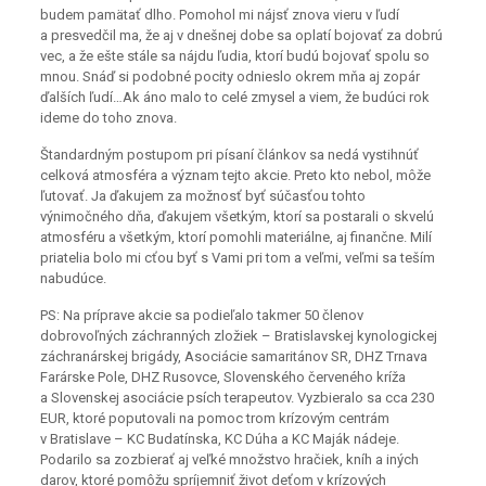
budem pamätať dlho. Pomohol mi nájsť znova vieru v ľudí
a presvedčil ma, že aj v dnešnej dobe sa oplatí bojovať za dobrú
vec, a že ešte stále sa nájdu ľudia, ktorí budú bojovať spolu so
mnou. Snáď si podobné pocity odnieslo okrem mňa aj zopár
ďalších ľudí…Ak áno malo to celé zmysel a viem, že budúci rok
ideme do toho znova.
Štandardným postupom pri písaní článkov sa nedá vystihnúť
celková atmosféra a význam tejto akcie. Preto kto nebol, môže
ľutovať. Ja ďakujem za možnosť byť súčasťou tohto
výnimočného dňa, ďakujem všetkým, ktorí sa postarali o skvelú
atmosféru a všetkým, ktorí pomohli materiálne, aj finančne. Milí
priatelia bolo mi cťou byť s Vami pri tom a veľmi, veľmi sa teším
nabudúce.
PS: Na príprave akcie sa podieľalo takmer 50 členov
dobrovoľných záchranných zložiek – Bratislavskej kynologickej
záchranárskej brigády, Asociácie samaritánov SR, DHZ Trnava
Farárske Pole, DHZ Rusovce, Slovenského červeného kríža
a Slovenskej asociácie psích terapeutov. Vyzbieralo sa cca 230
EUR, ktoré poputovali na pomoc trom krízovým centrám
v Bratislave – KC Budatínska, KC Dúha a KC Maják nádeje.
Podarilo sa zozbierať aj veľké množstvo hračiek, kníh a iných
darov, ktoré pomôžu spríjemniť život deťom v krízových