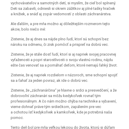
vychovávateľov a samotných detí, si myslím, že cieľ bol splnený.
Deti sa zabavili, odniesli si okrem zážitkov aj plné tašky hračiek
a knižiek, a snáď aj zopár vedomostí z oblasti záchranárstva.
Ale ďalším, a pre mňa možno aj dôležitejším rozmerom tejto
akcie, bolo niečo iné:
Zistenie, že aj dnes sa nájde plno ľudí, ktorí sú schopní bez
nároku na odmenu, či zisk pomôcť a prispieť na dobrú vec.
Zistenie, že je stále dosť ľudí, ktorí si aj napriek svojej pracovnej
vyťaženosti a popri starostlivosti o svoju vlastnú rodinu, nájdu
ešte čas venovať sa a pomáhať deťom, ktoré nemajú ľahký život.
Zistenie, že aj napriek rozdielom v názoroch, sme schopní spojiť
sa a ťahať za jeden povraz, ak ide o dobrú vec.
Zistenie, že „záchranárčina“ je hlavne o srdci a presvedčení, a že
dobrovoľní záchranári sa môžu kedykoľvek rovnať tým
profesionálnym. A čo nám možno chýba na technike a vybavení,
vieme dohnať práve tým srdiečkom, zapálením pre vec
a ochotou ísť kedykoľvek a kamkoľvek, kde je potrebná naša
pomoc.
Tento deň bol pre mňa veľkou lekciou do života, ktorú si dúfam