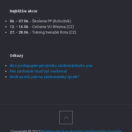
Najbližšie akcie
06. - 07.06.
- Školenie PP (Rohožník)
12. - 14.06.
- Cvičenie VU Březina (CZ)
27. - 28.06.
- Tréning trenažér Rota (CZ)
Odkazy
Ako postupujem pri výcviku záchranárskeho psa
Pes záchranár musí byť osobnosť
Hodí sa môj pes na záchranársky výcvik?
Copyright © 2017
Bratislavská kynologická záchranárska brigáda