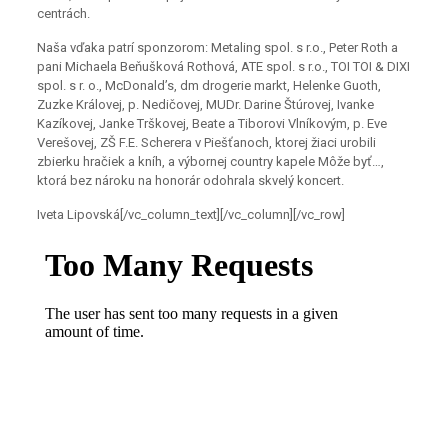
centrách.
Naša vďaka patrí sponzorom: Metaling spol. s r.o., Peter Roth a
pani Michaela Beňušková Rothová, ATE spol. s r.o., TOI TOI & DIXI
spol. s r. o., McDonald’s, dm drogerie markt, Helenke Guoth,
Zuzke Královej, p. Nedičovej, MUDr. Darine Štúrovej, Ivanke
Kazíkovej, Janke Trškovej, Beate a Tiborovi Vlníkovým, p. Eve
Verešovej, ZŠ F.E. Scherera v Piešťanoch, ktorej žiaci urobili
zbierku hračiek a kníh, a výbornej country kapele Môže byť…,
ktorá bez nároku na honorár odohrala skvelý koncert.
Iveta Lipovská[/vc_column_text][/vc_column][/vc_row]