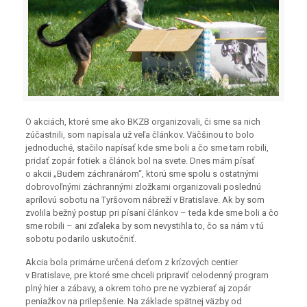
O akciách, ktoré sme ako BKZB organizovali, či sme sa nich
zúčastnili, som napísala už veľa článkov. Väčšinou to bolo
jednoduché, stačilo napísať kde sme boli a čo sme tam robili,
pridať zopár fotiek a článok bol na svete. Dnes mám písať
o akcii „Budem záchranárom“, ktorú sme spolu s ostatnými
dobrovoľnými záchrannými zložkami organizovali poslednú
aprílovú sobotu na Tyršovom nábreží v Bratislave. Ak by som
zvolila bežný postup pri písaní článkov – teda kde sme boli a čo
sme robili – ani zďaleka by som nevystihla to, čo sa nám v tú
sobotu podarilo uskutočniť.
Akcia bola primárne určená deťom z krízových centier
v Bratislave, pre ktoré sme chceli pripraviť celodenný program
plný hier a zábavy, a okrem toho pre ne vyzbierať aj zopár
peniažkov na prilepšenie. Na základe spätnej väzby od