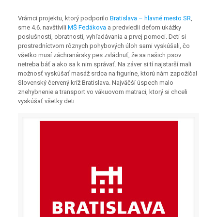
Vrámci projektu, ktorý podporilo
Bratislava – hlavné mesto SR
,
sme 4.6. navštívili
MŠ Fedákova
a predviedli deťom ukážky
poslušnosti, obratnosti, vyhľadávania a prvej pomoci. Deti si
prostredníctvom rôznych pohybových úloh sami vyskúšali, čo
všetko musí záchranársky pes zvládnuť, že sa našich psov
netreba báť a ako sa k nim správať. Na záver si tí najstarší mali
možnosť vyskúšať masáž srdca na figuríne, ktorú nám zapožičal
Slovenský červený kríž Bratislava. Najväčší úspech malo
znehybnenie a transport vo vákuovom matraci, ktorý si chceli
vyskúšať všetky deti