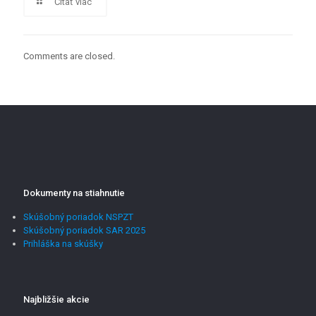
Čitať viac
Comments are closed.
Dokumenty na stiahnutie
Skúšobný poriadok NSPZT
Skúšobný poriadok SAR 2025
Prihláška na skúšky
Najbližšie akcie