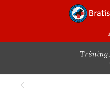
Ú
Tréning,