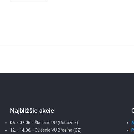
Najbližšie akcie
06. - 07.06.
- Školenie PP (Rohožník)
A
12. - 14.06.
- Cvičenie VU Březina (CZ)
P