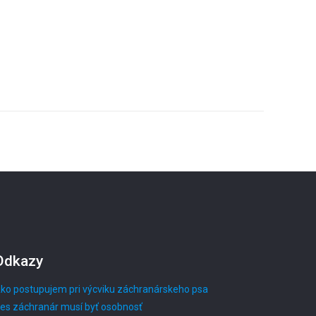
Odkazy
ko postupujem pri výcviku záchranárskeho psa
es záchranár musí byť osobnosť