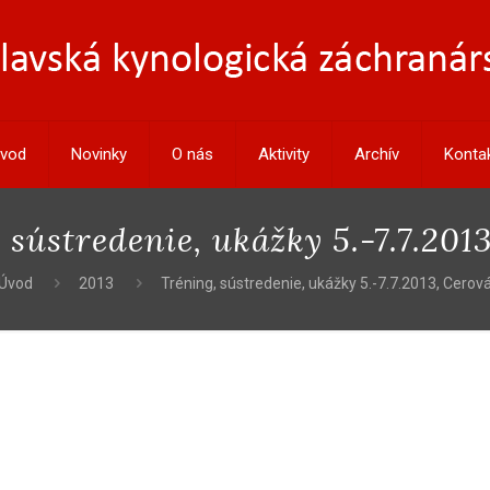
vod
Novinky
O nás
Aktivity
Archív
Konta
 sústredenie, ukážky 5.-7.7.201
Úvod
2013
Tréning, sústredenie, ukážky 5.-7.7.2013, Cerov