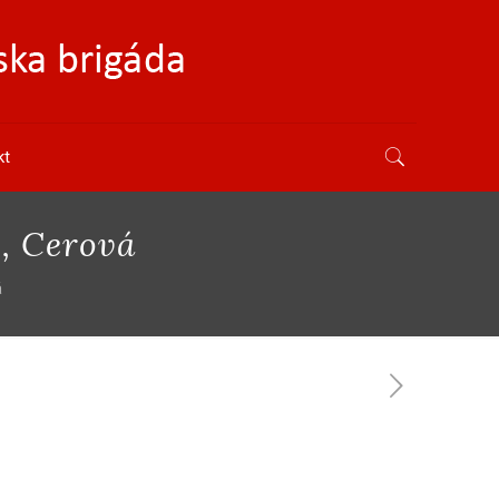
kt
3, Cerová
á