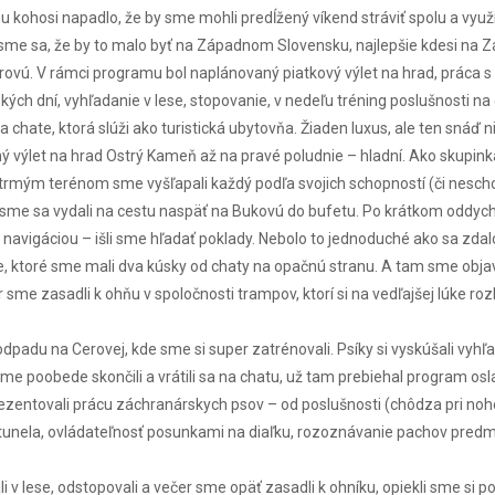
ohosi napadlo, že by sme mohli predĺžený víkend stráviť spolu a využiť
 sme sa, že by to malo byť na Západnom Slovensku, najlepšie kdesi na Zá
rovú. V rámci programu bol naplánovaný piatkový výlet na hrad, práca s 
kých dní, vyhľadanie v lese, stopovanie, v nedeľu tréning poslušnosti na 
hate, ktorá slúži ako turistická ubytovňa. Žiaden luxus, ale ten snáď ni
ný výlet na hrad Ostrý Kameň až na pravé poludnie – hladní. Ako skupin
mým terénom sme vyšľapali každý podľa svojich schopností (či neschop
nia sme sa vydali na cestu naspäť na Bukovú do bufetu. Po krátkom oddy
 navigáciou – išli sme hľadať poklady. Nebolo to jednoduché ako sa zdal
e, ktoré sme mali dva kúsky od chaty na opačnú stranu. A tam sme objavil
e zasadli k ohňu v spoločnosti trampov, ktorí si na vedľajšej lúke rozlož
adu na Cerovej, kde sme si super zatrénovali. Psíky si vyskúšali vyhľa
me poobede skončili a vrátili sa na chatu, už tam prebiehal program o
entovali prácu záchranárskych psov – od poslušnosti (chôdza pri nohe, o
 tunela, ovládateľnosť posunkami na diaľku, rozoznávanie pachov predm
i v lese, odstopovali a večer sme opäť zasadli k ohníku, opiekli sme si 