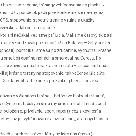
 ho na sústredenie, tréningy vyhľadávania na ploche, v
horí. Už v pondelok padli prvé konkrétnejšie návrhy, až
GPS, stopovanie, sobotný tréning v ruine a ukážky
cvičisku v Jablonici a kúpanie.
kto ani nečakal, veď sme psí ľudia. Mali sme časový sklz asi
ka sme vzbudzovali pozornosť už na Bukovej – žeby pre ten
ností), pomotkali sme sa po zrúcanine, vychutnali krásne
chu sme boli opäť na nohách a smerovali na Cerovú. Po
o, ale zaviedlo nás to na krásne miesta – zrúcaninu hradu
i aj krásne terény na stopovanie, tak večer sa išlo ešte
ili stany, ohradili kone a pri zvuku gitary a speve sa
dávanie v členitom teréne – betónové bloky, staré autá,
sláv Cyrilo-metodských dní a my sme sa mohli hneď začať
dloženie, privolanie, aport, raport), cez šikovnosť a
etov), až po vyhľadávanie a označenie „stratených“ osôb.
poživeň a preberali rôzne témy až kým nás únava (a