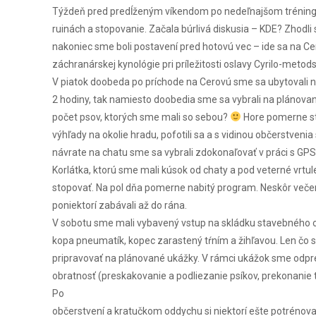
Týždeň pred predĺženým víkendom po nedeľnajšom tréningu k
ruinách a stopovanie. Začala búrlivá diskusia – KDE? Zhodli
nakoniec sme boli postavení pred hotovú vec – ide sa na Ce
záchranárskej kynológie pri príležitosti oslavy Cyrilo-metods
V piatok doobeda po príchode na Cerovú sme sa ubytovali na c
2 hodiny, tak namiesto doobedia sme sa vybrali na plánova
počet psov, ktorých sme mali so sebou?
Hore pomerne str
výhľady na okolie hradu, pofotili sa a s vidinou občerstve
návrate na chatu sme sa vybrali zdokonaľovať v práci s GPS
Korlátka, ktorú sme mali kúsok od chaty a pod veterné vrtul
stopovať. Na pol dňa pomerne nabitý program. Neskôr večer sm
poniektorí zabávali až do rána.
V sobotu sme mali vybavený vstup na skládku stavebného odp
kopa pneumatík, kopec zarastený tŕním a žihľavou. Len čo s
pripravovať na plánované ukážky. V rámci ukážok sme odprez
obratnosť (preskakovanie a podliezanie psíkov, prekonanie
Po
občerstvení a kratučkom oddychu si niektorí ešte potrénoval