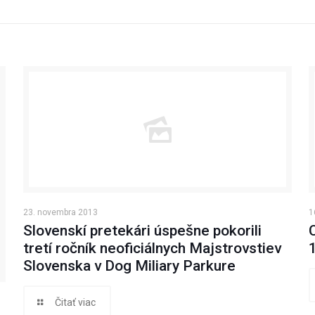
23. novembra 2013
1
Slovenskí pretekári úspešne pokorili
tretí ročník neoficiálnych Majstrovstiev
Slovenska v Dog Miliary Parkure
Čitať viac