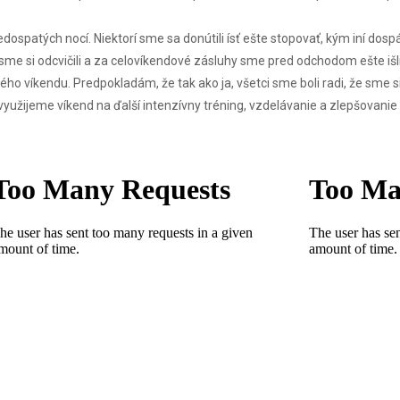
dospatých nocí. Niektorí sme sa donútili ísť ešte stopovať, kým iní dospáva
 sme si odcvičili a za celovíkendové zásluhy sme pred odchodom ešte išl
lého víkendu. Predpokladám, že tak ako ja, všetci sme boli radi, že sme 
využijeme víkend na ďalší intenzívny tréning, vzdelávanie a zlepšovanie