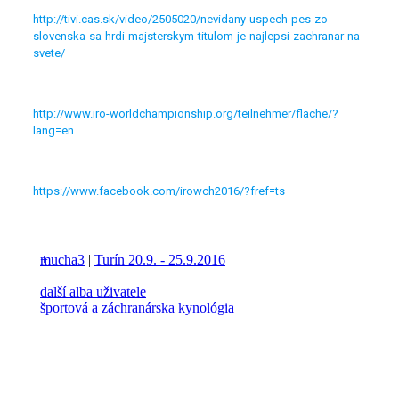
http://tivi.cas.sk/video/2505020/nevidany-uspech-pes-zo-
slovenska-sa-hrdi-majsterskym-titulom-je-najlepsi-zachranar-na-
svete/
http://www.iro-worldchampionship.org/teilnehmer/flache/?
lang=en
https://www.facebook.com/irowch2016/?fref=ts