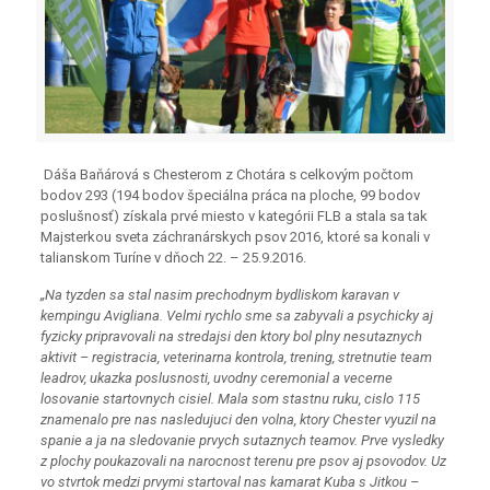
Dáša Baňárová s Chesterom z Chotára s celkovým počtom
bodov 293 (194 bodov špeciálna práca na ploche, 99 bodov
poslušnosť) získala prvé miesto v kategórii FLB a stala sa tak
Majsterkou sveta záchranárskych psov 2016, ktoré sa konali v
talianskom Turíne v dňoch 22. – 25.9.2016.
„Na tyzden sa stal nasim prechodnym bydliskom karavan v
kempingu Avigliana. Velmi rychlo sme sa zabyvali a psychicky aj
fyzicky pripravovali na stredajsi den ktory bol plny nesutaznych
aktivit – registracia, veterinarna kontrola, trening, stretnutie team
leadrov, ukazka poslusnosti, uvodny ceremonial a vecerne
losovanie startovnych cisiel. Mala som stastnu ruku, cislo 115
znamenalo pre nas nasledujuci den volna, ktory Chester vyuzil na
spanie a ja na sledovanie prvych sutaznych teamov. Prve vysledky
z plochy poukazovali na narocnost terenu pre psov aj psovodov. Uz
vo stvrtok medzi prvymi startoval nas kamarat Kuba s Jitkou –