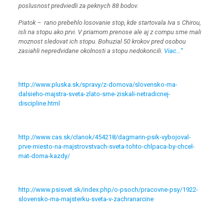
poslusnost predviedli za peknych 88 bodov.
Piatok – rano prebehlo losovanie stop, kde startovala Iva s Chirou,
isli na stopu ako prvi. V priamom prenose ale aj z compu sme mali
moznost sledovat ich stopu. Bohuzial 50 krokov pred osobou
zasiahli nepredvidane okolnosti a stopu nedokoncili.
Viac…“
http://www.pluska.sk/spravy/z-domova/slovensko-ma-
dalsieho-majstra-sveta-zlato-sme-ziskali-netradicnej-
discipline.html
http://www.cas.sk/clanok/454218/dagmarin-psik-vybojoval-
prve-miesto-na-majstrovstvach-sveta-tohto-chlpaca-by-chcel-
mat-doma-kazdy/
http://www.psisvet.sk/index.php/o-psoch/pracovne-psy/1922-
slovensko-ma-majsterku-sveta-v-zachranarcine