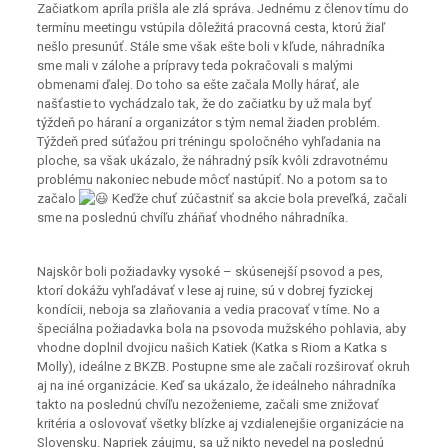
Začiatkom apríla prišla ale zlá správa. Jednému z členov tímu do
termínu meetingu vstúpila dôležitá pracovná cesta, ktorú žiaľ
nešlo presunúť. Stále sme však ešte boli v kľude, náhradníka
sme mali v zálohe a prípravy teda pokračovali s malými
obmenami ďalej. Do toho sa ešte začala Molly hárať, ale
našťastie to vychádzalo tak, že do začiatku by už mala byť
týždeň po háraní a organizátor s tým nemal žiaden problém.
Týždeň pred súťažou pri tréningu spoločného vyhľadania na
ploche, sa však ukázalo, že náhradný psík kvôli zdravotnému
problému nakoniec nebude môcť nastúpiť. No a potom sa to
začalo
Keďže chuť zúčastniť sa akcie bola preveľká, začali
sme na poslednú chvíľu zháňať vhodného náhradníka.
Najskôr boli požiadavky vysoké – skúsenejší psovod a pes,
ktorí dokážu vyhľadávať v lese aj ruine, sú v dobrej fyzickej
kondícii, neboja sa zlaňovania a vedia pracovať v tíme. No a
špeciálna požiadavka bola na psovoda mužského pohlavia, aby
vhodne doplnil dvojicu našich Katiek (Katka s Riom a Katka s
Molly), ideálne z BKZB. Postupne sme ale začali rozširovať okruh
aj na iné organizácie. Keď sa ukázalo, že ideálneho náhradníka
takto na poslednú chvíľu nezoženieme, začali sme znižovať
kritéria a oslovovať všetky blízke aj vzdialenejšie organizácie na
Slovensku. Napriek záujmu, sa už nikto nevedel na poslednú