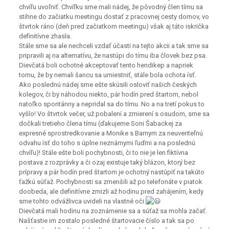
chvíľu uvoľniť. Chvíľku sme mali nádej, že pôvodný člen tímu sa
stihne do začiatku meetingu dostať z pracovnej cesty domov, vo
štvrtok ráno (deň pred začiatkom meetingu) však aj táto iskrička
definitívne zhasla.
Stále sme sa ale nechceli vzdať účasti na tejto akcii a tak sme sa
pripravili aj na alternatívu, že nastúpi do tímu iba človek bez psa.
Dievčatá boli ochotné akceptovať tento hendikep a napriek
tomu, že by nemali šancu sa umiestniť, stále bola ochota ísť.
Ako poslednú nádej sme ešte skúsili osloviť našich českých
kolegov, či by náhodou niekto, pár hodín pred štartom, nebol
natoľko spontánny a nepridal sa do tímu. No a na tretí pokus to
vyšlo! Vo štvrtok večer, už pobalení a zmierení s osudom, sme sa
dočkali tretieho člena tímu (ďakujeme Soni Šabackej za
expresné sprostredkovanie a Monike s Barnym za neuveriteľnú
odvahu ísť do toho s úplne neznámymi ľuďmi a na poslednú
chvíľu)! Stále ešte boli pochybnosti, či to nie je len fiktívna
postava z rozprávky a či ozaj existuje taký blázon, ktorý bez
prípravy a pár hodín pred štartom je ochotný nastúpiť na takúto
ťažkú súťaž. Pochybnosti sa zmenšili až po telefonáte v piatok
doobeda, ale definitívne zmizli až hodinu pred zahájením, kedy
sme tohto odvážlivca uvideli na vlastné oči
Dievčatá mali hodinu na zoznámenie sa a súťaž sa mohla začať.
Našťastie im zostalo posledné štartovacie číslo a tak sa po