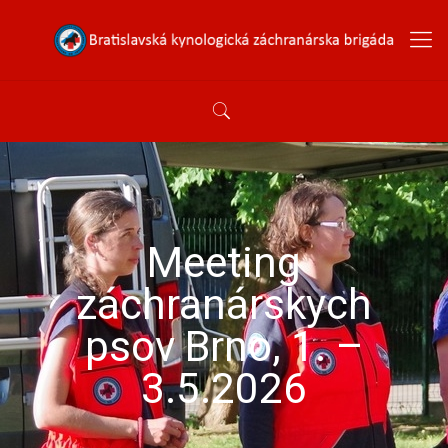
Meeting
záchranárskych
psov Brno, 1. –
3.5.2026