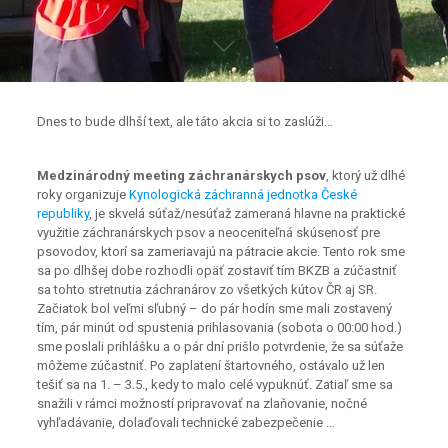
Dnes to bude dlhší text, ale táto akcia si to zaslúži…
Medzinárodný meeting záchranárskych psov
, ktorý už dlhé
roky organizuje
Kynologická záchranná jednotka České
republiky
, je skvelá súťaž/nesúťaž zameraná hlavne na praktické
využitie záchranárskych psov a neoceniteľná skúsenosť pre
psovodov, ktorí sa zameriavajú na pátracie akcie. Tento rok sme
sa po dlhšej dobe rozhodli opäť zostaviť tím BKZB a zúčastniť
sa tohto stretnutia záchranárov zo všetkých kútov ČR aj SR.
Začiatok bol veľmi sľubný – do pár hodín sme mali zostavený
tím, pár minút od spustenia prihlasovania (sobota o 00:00 hod.)
sme poslali prihlášku a o pár dní prišlo potvrdenie, že sa súťaže
môžeme zúčastniť. Po zaplatení štartovného, ostávalo už len
tešiť sa na 1. – 3.5., kedy to malo celé vypuknúť. Zatiaľ sme sa
snažili v rámci možností pripravovať na zlaňovanie, nočné
vyhľadávanie, dolaďovali technické zabezpečenie …