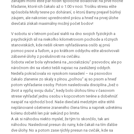
zahájení mohli ešte pár hodín spoločne dolaďovať na prvé nočné
hľadanie, ktoré ich čakalo až o 1:00 v noci. Trošku stresu ešte
spôsobila Molly tesne po doháraní, o ktorú Barny prejavil búrlivý
záujem, ale nakoniec uprednostnil prácu a hneď na prvej úlohe
dievčatá získali maximálny možný počet bodov!
V sobotu si v letnom počasí siahli na dno svojich fyzických a
psychických síl na niekoľko kilometrovom pochode a rôznych
stanoviskách, kde riešili okrem vyhľadávania osôb aj prvú
pomoc psovi a ľuďom, a po krátkom oddychu ešte absolvovali
zábavné úlohy z poslušnosti na cvičáku.
Sobota večer bola vyhradená na „socializáciu“ psovodov, ale po
náročnom dni sa všetci tešili najviac na zaslúžený oddych.
Nedeľa pokračovala vo vysokom nasadení – na psovodov
čakalo zlanenie zo skaly s plnou „poľnou“ aj so psom a hneď
potom vyhľadanie osoby. Potom nasledovala disciplína „bež o
život a vypľuj svoju dušu“, kedy bolo úlohou tímu v časovom
strese vyhľadať jednu osobu v kopcovitom teréne a dobehnúť
naspäť na východzí bod. Naše dievčatá medzitým ešte stihli
neplánované ošetrenie zraneného člena tímu a napriek udretému
kolenu dobehli len pár sekúnd po limite.
A ak si náhodou niekto myslel, že tým to skončilo, tak ani
náhodou. Nasledoval presun do ruiny, kde čakali na tím ďalšie
dve úlohy. No a potom zase rýchly presun na cvičák, kde sa