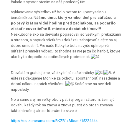
čakalo s vyhodnotením na náš posledný tím.
Vyhlasovanie výsledkov už bolo potom tou pomyselnou
čerešničkou. N
ášmu tímu, ktorý vznikol deň pre súťažou a
po prvý krát sa videl hodinu pred začiatkom, sa podarilo
získať neuveriteľné 5. miesto z desiatich tímov!!!
Neskutočné ako sa dievčatá popasovali so všetkými prekážkami
a stresom, a napriek všetkému dokázali zabojovať a ešte sa aj
dobre umiestniť. Pre naše Katky to bola navyše úplne prvá
súťažná premiéra vôbec. Rozhodne sa nie je za čo hanbiť, ktovie
ako by to dopadlo za optimálnych podmienok
Dievčatám gratulujeme, všetky tri sú naše hrdinky
A
ešte raz ďakujeme Monike za ochotu, spontánnosť, nasadenie a
dobrú náladu napriek všetkému
Snáď sme sa nevideli
naposledy.
No a samozrejme veľký obdiv patrí aj organizátorom, že majú
odvahu každý rok sa znova a znova pustiť do organizovania
takto náročnej akcie. Ide vám to skvele!
https://eu.zonerama.com/BKZB1/Album/15224444