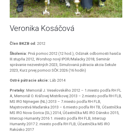
Sh
Veronika Kosáčová
Pes:
Člen BKZB od:
2012
Nar.:
Školenia:
Prvá pomoc 2012 (12 hod.), Odznak odbornosti hasiča
Skúš
III.stupňa 2012, Worshop nový IPOR/Malacky 2018, Seminár
Skúšk
správanie nezvestných 2023, Simulovaná pátracia akcia Sekule
2023, Kurz prvej pomoci SČK 2026 (16 hodín)
Ostré pátracie akcie:
Láb 2014
Preteky:
Memoriál J. Veselovského 2012 – 1.miesto podľa RH FL
A, Memoriál O. Kráľovej Mistríkovej 2013 – 2.miesto podľa RH FLB,
MS IRO Nijmegen (NL) 2013 – 7.miesto podľa RH FLB,
Majstrovstvá Maďarska 2013 – 6.miesto podľa RH TB, Účastníčka
MS IRO Nova Gorica (SL) 2014, Účastníčka MS IRO Dánsko 2015,
Intercup Humanity 2016 1. miesto podľa RH FLB, Intercup
Humanity 2017 2. miesto podľa RH FLB, Účastníčka MS IRO
Rakúsko 2017