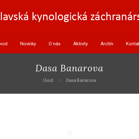
vod
Novinky
O nás
Aktivity
Archív
Konta
Dasa Banarova
Úvod
Dasa Banarova