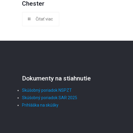
Chester
Čitať viac
Dokumenty na stiahnutie
Skúšobný poriadok NSPZT
Skúšobný poriadok SAR 2025
Prihláška na skúšky