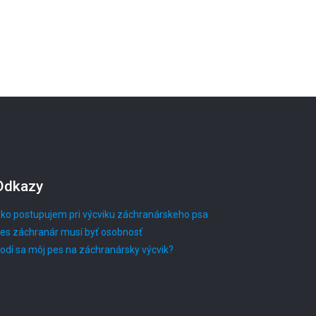
Odkazy
ko postupujem pri výcviku záchranárskeho psa
es záchranár musí byť osobnosť
odí sa môj pes na záchranársky výcvik?