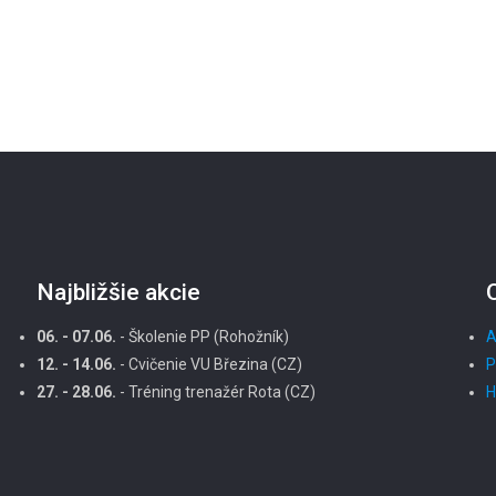
Najbližšie akcie
06. - 07.06.
- Školenie PP (Rohožník)
A
12. - 14.06.
- Cvičenie VU Březina (CZ)
P
27. - 28.06.
- Tréning trenažér Rota (CZ)
H