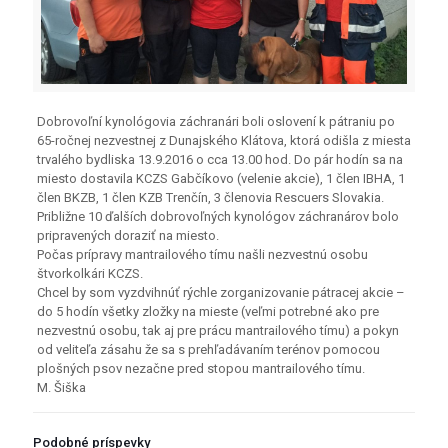
Dobrovoľní kynológovia záchranári boli oslovení k pátraniu po
65-ročnej nezvestnej z Dunajského Klátova, ktorá odišla z miesta
trvalého bydliska 13.9.2016 o cca 13.00 hod. Do pár hodín sa na
miesto dostavila KCZS Gabčíkovo (velenie akcie), 1 člen IBHA, 1
člen BKZB, 1 člen KZB Trenčín, 3 členovia Rescuers Slovakia.
Približne 10 ďalších dobrovoľných kynológov záchranárov bolo
pripravených doraziť na miesto.
Počas prípravy mantrailového tímu našli nezvestnú osobu
štvorkolkári KCZS.
Chcel by som vyzdvihnúť rýchle zorganizovanie pátracej akcie –
do 5 hodín všetky zložky na mieste (veľmi potrebné ako pre
nezvestnú osobu, tak aj pre prácu mantrailového tímu) a pokyn
od veliteľa zásahu že sa s prehľadávaním terénov pomocou
plošných psov nezačne pred stopou mantrailového tímu.
M. Šiška
Podobné príspevky