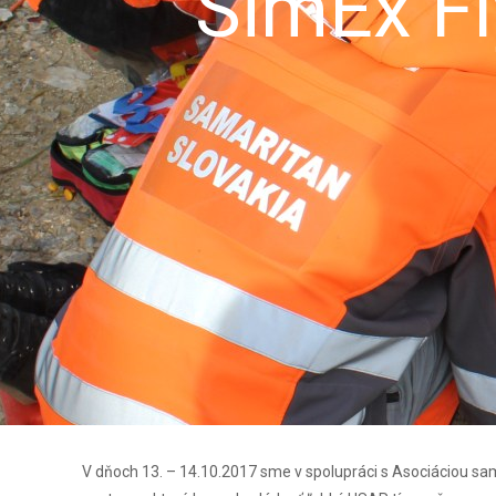
SimEx Fl
V dňoch 13. – 14.10.2017 sme v spolupráci s Asociáciou sam