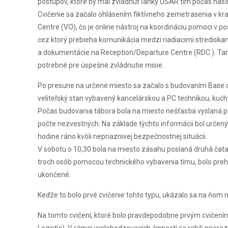
postupov, ktoré by mal zvládnuť ľahký USAR tím počas nasad
Cvičenie sa začalo ohlásením fiktívneho zemetrasenia v kra
Centre (VO), čo je online nástroj na koordináciu pomoci v 
cez ktorý prebieha komunikácia medzi riadiacimi strediskami
a dokumentácie na Reception/Departure Centre (RDC ). Tam 
potrebné pre úspešné zvládnutie misie.
Po presune na určené miesto sa začalo s budovaním Base of
veliteľský stan vybavený kancelárskou a PC technikou, kuchy
Počas budovania tábora bola na miesto nešťastia vyslaná p
počte nezvestných. Na základe týchto informácii bol určený 
hodine ráno kvôli nepriaznivej bezpečnostnej situácii.
V sobotu o 10,30 bola na miesto zásahu poslaná druhá čat
troch osôb pomocou technického vybavenia tímu, bolo prehľa
ukončené.
Keďže to bolo prvé cvičenie tohto typu, ukázalo sa na ňom
Na tomto cvičení, ktoré bolo pravdepodobne prvým cvičení