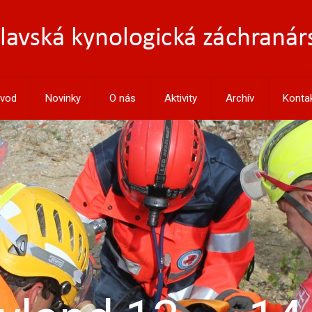
vod
Novinky
O nás
Aktivity
Archív
Konta