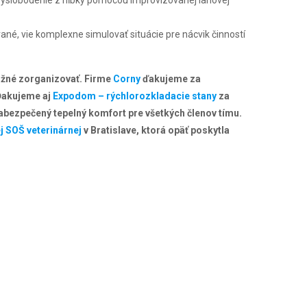
aj vyslobodenie z hĺbky pomocou improvizovanej lanovej
ané, vie komplexne simulovať situácie pre nácvik činností
možné zorganizovať. Firme
Corny
ďakujeme za
 Ďakujeme aj
Expodom – rýchlorozkladacie stany
za
abezpečený tepelný komfort pre všetkých členov tímu.
 SOŠ veterinárnej
v Bratislave, ktorá opäť poskytla