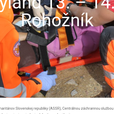
yland 13. – 14
Rohožník
aritánov Slovenskej republiky (ASSR), Centrálnou záchrannou službou (