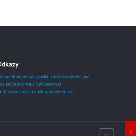
Odkazy
ko postupujem pri výcviku záchranárskeho psa
es záchranár musí byť osobnosť
odí sa môj pes na záchranársky výcvik?