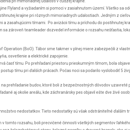
enia pri mimoriadnej udalosti v cudzej krajine.
jine Flyland a vyžiadaním si pomoci v zasiahnutom území. Všetko sa odo
postihnutej krajine pri rôznych mimoriadnych udalostiach. Jedným z cieľ
 a zasahujúcimi tímami. Po avizácii tímu a príchodu do postihnutej kraji
sa zároveň teamleader dozvedel informácie o rozsahu nešťastia, lokali
 Operation (BoO). Tábor sme takmer v plnej miere zabezpečili z vlastný
ňa, osvetlenie a elektrické zapojenie.
rvá časť tímu. Po prehľadaní priestoru prieskumným tímom, bola objave
postup tímu pri ďalších prácach. Počas noci sa podarilo vyslobodiť 5 živ
a na prehľadanie budov, ktoré boli z bezpečnostných dôvodov uzavreté
dané aj okolie areálu, kde záchranársky pes objavil ešte dve živé osoby
 množstvo nedostatkov. Tieto nedostatky sú však odstrániteľné ďalším t
m v tomto rozsahu, boli precvičené činnosti všetkých segmentov ľahk