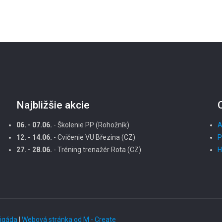
Najbližšie akcie
06. - 07.06.
- Školenie PP (Rohožník)
A
12. - 14.06.
- Cvičenie VU Březina (CZ)
P
27. - 28.06.
- Tréning trenažér Rota (CZ)
H
rigáda
|
Webová stránka od M - Create