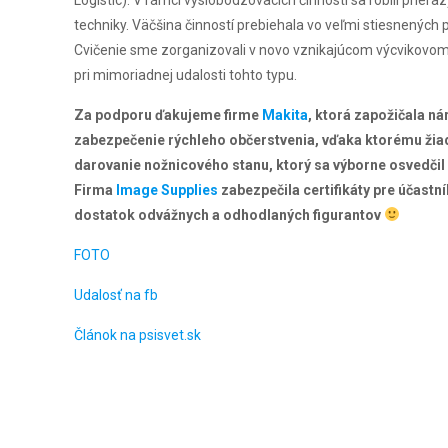
Logistic). V rámci vyslobodzovacích činností sa robili prie
techniky. Väčšina činností prebiehala vo veľmi stiesnených p
Cvičenie sme zorganizovali v novo vznikajúcom výcvikovom c
pri mimoriadnej udalosti tohto typu.
Za podporu ďakujeme firme
Makita
, ktorá zapožičala n
zabezpečenie rýchleho občerstvenia, vďaka ktorému žiad
darovanie nožnicového stanu, ktorý sa výborne osvedči
Firma
Image Supplies
zabezpečila certifikáty pre účas
dostatok odvážnych a odhodlaných figurantov
FOTO
Udalosť na fb
Článok na psisvet.sk