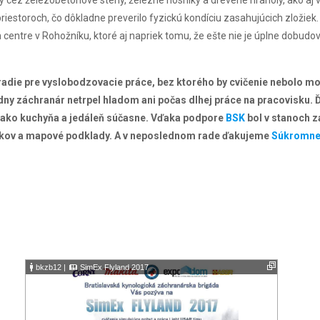
razy cez železobetónové steny, železné nosníky a drevené hranoly, ako 
riestoroch, čo dôkladne preverilo fyzickú kondíciu zasahujúcich zložiek.
entre v Rohožníku, ktoré aj napriek tomu, že ešte nie je úplne dobudov
áradie pre vyslobodzovacie práce, bez ktorého by cvičenie nebolo 
ny záchranár netrpel hladom ani počas dlhej práce na pracovisku.
l ako kuchyňa a jedáleň súčasne. Vďaka podpore
BSK
bol v stanoch z
tníkov a mapové podklady. A v neposlednom rade ďakujeme
Súkromnej