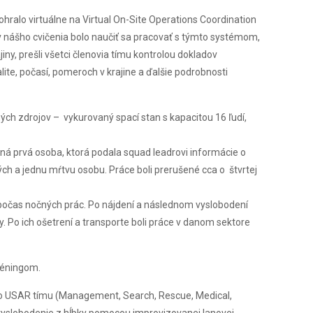
hralo virtuálne na Virtual On-Site Operations Coordination
ov nášho cvičenia bolo naučiť sa pracovať s týmto systémom,
ny, prešli všetci členovia tímu kontrolou dokladov
te, počasí, pomeroch v krajine a ďalšie podrobnosti
ch zdrojov – vykurovaný spací stan s kapacitou 16 ľudí,
ná prvá osoba, ktorá podala squad leadrovi informácie o
ých a jednu mŕtvu osobu. Práce boli prerušené cca o štvrtej
 počas nočných prác. Po nájdení a následnom vyslobodení
. Po ich ošetrení a transporte boli práce v danom sektore
réningom.
ého USAR tímu (Management, Search, Rescue, Medical,