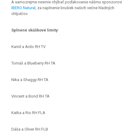
A samozrejme nesmie chýbať poďakovanie nášmu sponzorovi
IBERO Natural
, za naplnenie brušiek našich večne hladných
chlpáčov.
Splnené skúškové limity:
Kamil a Ardo RH TV
Tomáš a Blueberry RH TA
Nika a Shaggy RH TA
Vincent a Bond RH TA
Katka a Rio RH FLA
Dáša a Oliver RH FLB