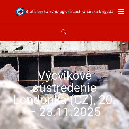
Výcvikové
sústredenie
Londonka (CZ), 20.
– 23.11.2025