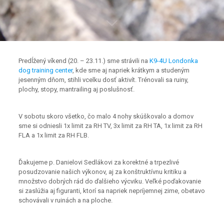
Predĺžený víkend (20. – 23.11.) sme strávili na
K9-4U Londonka
dog training center
, kde sme aj napriek krátkym a studeným
jesenným dňom, stihli vcelku dosť aktivít. Trénovali sa ruiny,
plochy, stopy, mantrailing aj poslušnosť.
V sobotu skoro všetko, čo malo 4 nohy skúškovalo a domov
sme si odniesli 1x limit za RH TV, 3x limit za RH TA, 1x limit za RH
FLA a 1x limit za RH FLB.
Ďakujeme p. Danielovi Sedlákovi za korektné a trpezlivé
posudzovanie našich výkonov, aj za konštruktívnu kritiku a
množstvo dobrých rád do ďalšieho výcviku. Veľké poďakovanie
si zaslúžia aj figuranti, ktorí sa napriek nepríjemnej zime, obetavo
schovávali v ruinách a na ploche.