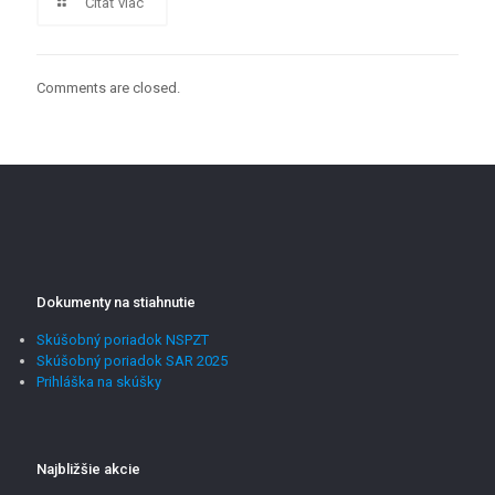
Čitať viac
Comments are closed.
Dokumenty na stiahnutie
Skúšobný poriadok NSPZT
Skúšobný poriadok SAR 2025
Prihláška na skúšky
Najbližšie akcie