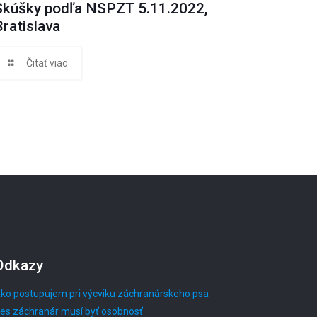
Skúšky podľa NSPZT 5.11.2022,
Bratislava
Čitať viac
Odkazy
ko postupujem pri výcviku záchranárskeho psa
es záchranár musí byť osobnosť