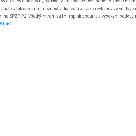
v do ruiny a na plochy, skúškový limit sa úspešne podarilo zdolať 6-tim z
 prialo a tak sme mali možnosť vidieť veľa pekných výkonov vo všetkých
m na SPZP P2. Všetkým trom sa limit splniť podarilo s vysokým bodový
461664