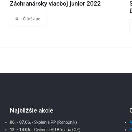
Záchranársky viacboj junior 2022
Čitať viac
Najbližšie akcie
06. - 07.06.
- Školenie PP (Rohožník)
A
12. - 14.06.
- Cvičenie VU Březina (CZ)
P