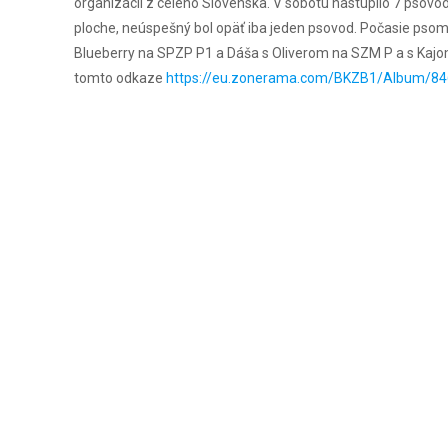
organizácií z celého Slovenska. V sobotu nastúpilo 7 psovodo
ploche, neúspešný bol opäť iba jeden psovod. Počasie psom
Blueberry na SPZP P1 a Dáša s Oliverom na SZM P a s Kajo
tomto odkaze
https://eu.zonerama.com/BKZB1/Album/8