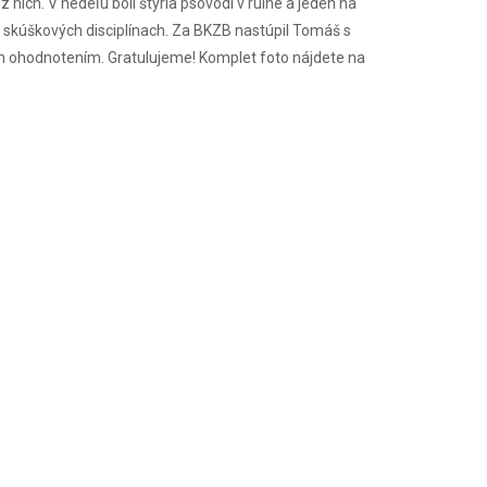
 nich. V nedeľu boli štyria psovodi v ruine a jeden na
 skúškových disciplínach. Za BKZB nastúpil Tomáš s
m ohodnotením. Gratulujeme! Komplet foto nájdete na