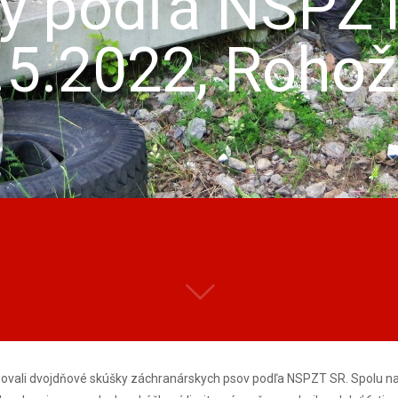
y podľa NSPZT
.5.2022, Rohož
izovali dvojdňové skúšky záchranárskych psov podľa NSPZT SR. Spolu n