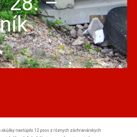
 28. –
ník
a skúšky nastúpilo 12 psov z rôznych záchranárskych