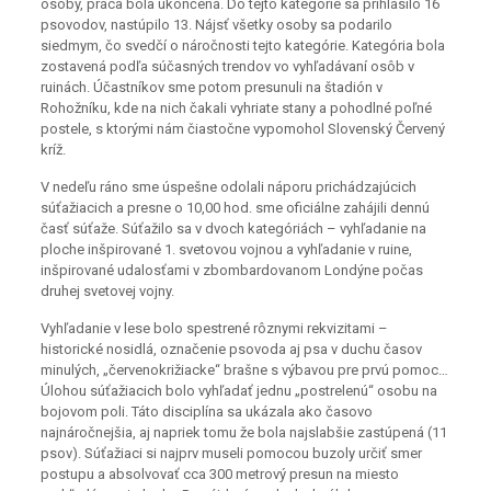
osoby, práca bola ukončená. Do tejto kategórie sa prihlásilo 16
psovodov, nastúpilo 13. Nájsť všetky osoby sa podarilo
siedmym, čo svedčí o náročnosti tejto kategórie. Kategória bola
zostavená podľa súčasných trendov vo vyhľadávaní osôb v
ruinách. Účastníkov sme potom presunuli na štadión v
Rohožníku, kde na nich čakali vyhriate stany a pohodlné poľné
postele, s ktorými nám čiastočne vypomohol Slovenský Červený
kríž.
V nedeľu ráno sme úspešne odolali náporu prichádzajúcich
súťažiacich a presne o 10,00 hod. sme oficiálne zahájili dennú
časť súťaže. Súťažilo sa v dvoch kategóriách – vyhľadanie na
ploche inšpirované 1. svetovou vojnou a vyhľadanie v ruine,
inšpirované udalosťami v zbombardovanom Londýne počas
druhej svetovej vojny.
Vyhľadanie v lese bolo spestrené rôznymi rekvizitami –
historické nosidlá, označenie psovoda aj psa v duchu časov
minulých, „červenokrižiacke“ brašne s výbavou pre prvú pomoc…
Úlohou súťažiacich bolo vyhľadať jednu „postrelenú“ osobu na
bojovom poli. Táto disciplína sa ukázala ako časovo
najnáročnejšia, aj napriek tomu že bola najslabšie zastúpená (11
psov). Súťažiaci si najprv museli pomocou buzoly určiť smer
postupu a absolvovať cca 300 metrový presun na miesto