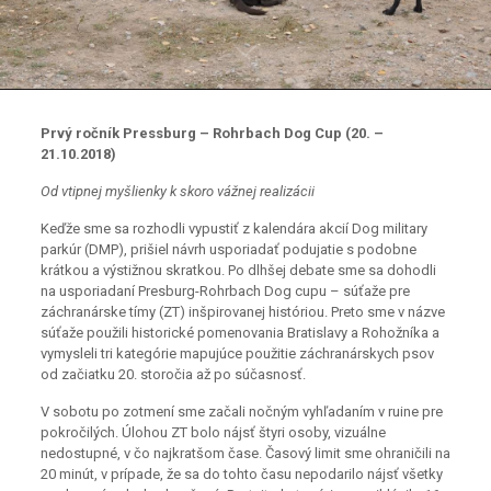
Prvý ročník Pressburg – Rohrbach Dog Cup (20. –
21.10.2018)
Od vtipnej myšlienky k skoro vážnej realizácii
Keďže sme sa rozhodli vypustiť z kalendára akcií Dog military
parkúr (DMP), prišiel návrh usporiadať podujatie s podobne
krátkou a výstižnou skratkou. Po dlhšej debate sme sa dohodli
na usporiadaní Presburg-Rohrbach Dog cupu – súťaže pre
záchranárske tímy (ZT) inšpirovanej históriou. Preto sme v názve
súťaže použili historické pomenovania Bratislavy a Rohožníka a
vymysleli tri kategórie mapujúce použitie záchranárskych psov
od začiatku 20. storočia až po súčasnosť.
V sobotu po zotmení sme začali nočným vyhľadaním v ruine pre
pokročilých. Úlohou ZT bolo nájsť štyri osoby, vizuálne
nedostupné, v čo najkratšom čase. Časový limit sme ohraničili na
20 minút, v prípade, že sa do tohto času nepodarilo nájsť všetky