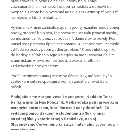
prehľadávanej plochy. Po nájdení osoby bolo úlohou
záchranárskeho tímu naložiť osobu na nosidlá a dopraviť do
bezpečia. Potom bolo potrebné nosidlá a rekvizity opäť odniesť
na miesto, z ktorého štartovali.
Vyhľadanie v ruine zahŕňalo nájdenie jednej vizuálne nedostupnej
osoby, sťažené bolo tým, že psovod mal na tvári plynovú masku,
čo mu znemožnilo používať počas hľadanie slovné povely. Pes
musel teda pracovať úplne samostatne. Aj napriek tomu nerobilo
vyhľadanie osoby psom žiaden problém. 13 psov úlohu splnilo
do hodiny a súťažiaci v tejto kategórii sa mohli venovať ďalším
stanoviskám – prvá pomoc psovi, človeku, streľba zo
vzduchovky a hod granátom.
Podľa pozitívnej spätnej väzby od účastníkov, môžeme byť s
výsledkom súťaže spokojní a pomaly začať plánovať ďalší
ročník.
Podujatie sme zorganizovali s podporou Nadácie Tatra
banky a grantu Náš Rohožník. Veľká vďaka patrí aj všetkým
ostatným partnerom, ktorí darovali ceny do súťaží. Za
výdatnú pomoc ďakujeme študentom zo Súkromnej
strednej školy veterinárnej v Bratislave, ako aj
Slovenskému Červenému krížu za materiálnu výpomoc pri
organizovaní.