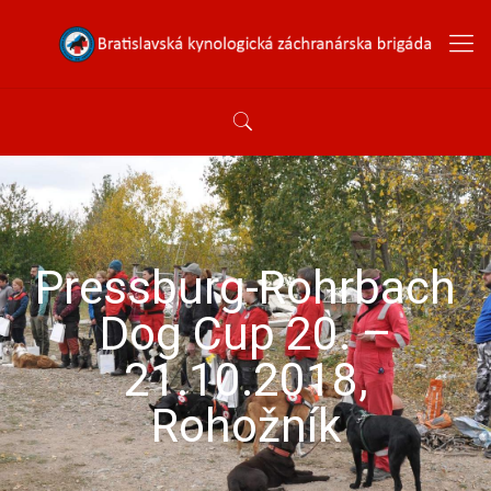
Pressburg-Rohrbach
Dog Cup 20. –
21.10.2018,
Rohožník