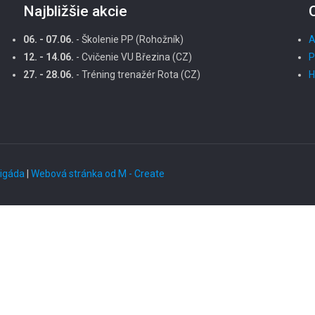
Najbližšie akcie
06. - 07.06.
- Školenie PP (Rohožník)
A
12. - 14.06.
- Cvičenie VU Březina (CZ)
P
27. - 28.06.
- Tréning trenažér Rota (CZ)
H
rigáda
|
Webová stránka od M - Create