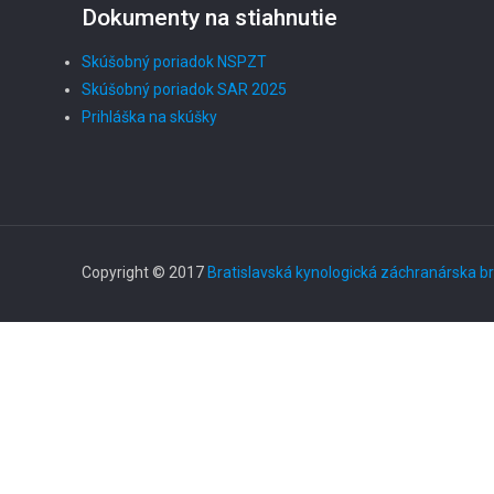
Dokumenty na stiahnutie
Skúšobný poriadok NSPZT
Skúšobný poriadok SAR 2025
Prihláška na skúšky
Copyright © 2017
Bratislavská kynologická záchranárska b