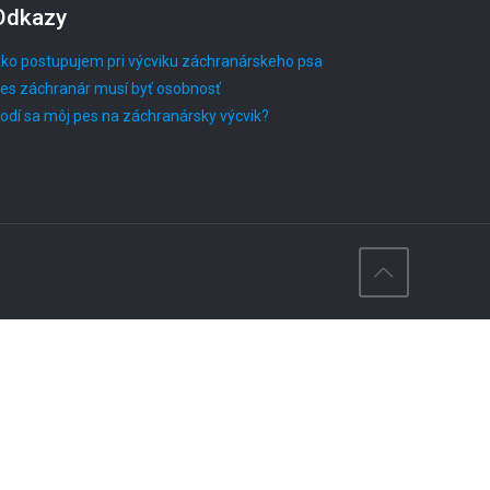
Odkazy
ko postupujem pri výcviku záchranárskeho psa
es záchranár musí byť osobnosť
odí sa môj pes na záchranársky výcvik?