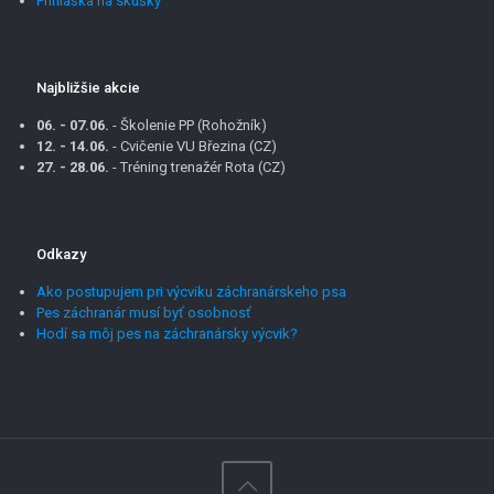
Prihláška na skúšky
Najbližšie akcie
06. - 07.06.
- Školenie PP (Rohožník)
12. - 14.06.
- Cvičenie VU Březina (CZ)
27. - 28.06.
- Tréning trenažér Rota (CZ)
Odkazy
Ako postupujem pri výcviku záchranárskeho psa
Pes záchranár musí byť osobnosť
Hodí sa môj pes na záchranársky výcvik?